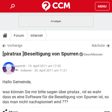
MENU
HOME
SPIELE
STREAMING
TIPPS & TRICKS
Forum
Internet
ANDROID
IOS
SPIELE
STREAMING
DOWNLOADS
Vorherige
Nächste
WINDOWS 10
INSTAGRAM
ANDROID
IOS
[piratrax ]Beseitigung von Spurren
WHATSAPP
SPIELE
TIKTOK
STREAMING
Geschlossen
FORUM
WINDOWS 10
INSTAGRAM
FACEBOOK
ANDROID
HARDWARE
IOS
sputnik
- 19. April 2011 um 17:35
WHATSAPP
SPIELE
TIKTOK
STREAMING
LEXIKON
indianer -
20. April 2011 um 11:21
WINDOWS 10
INSTAGRAM
FACEBOOK
ANDROID
HARDWARE
IOS
WHATSAPP
SPIELE
TIKTOK
STREAMING
Hallo Gemeinde,
WINDOWS 10
INSTAGRAM
FACEBOOK
ANDROID
HARDWARE
IOS
was können Sie mir bitte sagen über piratax , ist es wahr
WHATSAPP
TIKTOK
dass es eine Software für die Beseitigung von Spurren ist, so
WINDOWS 10
INSTAGRAM
FACEBOOK
HARDWARE
das man nicht nachspioniert wird ???
WHATSAPP
TIKTOK