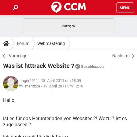
MENU
HOME
SPIELE
STREAMING
TIPPS & TRICKS
Forum
Webmastering
ANDROID
IOS
SPIELE
STREAMING
DOWNLOADS
Vorherige
Nächste
WINDOWS 10
INSTAGRAM
ANDROID
IOS
Was ist htttrack Website ?
WHATSAPP
SPIELE
TIKTOK
STREAMING
Geschlossen
FORUM
WINDOWS 10
INSTAGRAM
FACEBOOK
ANDROID
HARDWARE
IOS
ranger2011
- 18. April 2011 um 18:09
WHATSAPP
SPIELE
TIKTOK
STREAMING
LEXIKON
maritzka -
19. April 2011 um 12:18
WINDOWS 10
INSTAGRAM
FACEBOOK
ANDROID
HARDWARE
IOS
WHATSAPP
SPIELE
TIKTOK
STREAMING
Hallo,
WINDOWS 10
INSTAGRAM
FACEBOOK
ANDROID
HARDWARE
IOS
WHATSAPP
TIKTOK
ist es für das Herunterladen von Websites ?! Wozu ? Ist es
WINDOWS 10
INSTAGRAM
FACEBOOK
HARDWARE
zugelassen ?
WHATSAPP
TIKTOK
Ich danke euch für die Infos :p