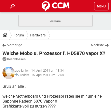
MENU
HOME
SPIELE
STREAMING
TIPPS & TRICKS
Forum
Hardware
ANDROID
IOS
SPIELE
STREAMING
DOWNLOADS
Vorherige
Nächste
WINDOWS 10
INSTAGRAM
ANDROID
IOS
Welche Mobo u. Prozessor f. HD5870 vapor X?
WHATSAPP
SPIELE
TIKTOK
STREAMING
FORUM
WINDOWS 10
INSTAGRAM
Geschlossen
FACEBOOK
ANDROID
HARDWARE
IOS
WHATSAPP
SPIELE
TIKTOK
STREAMING
LEXIKON
WINDOWS 10
udo-junior
- 14. April 2011 um 18:34
INSTAGRAM
FACEBOOK
ANDROID
HARDWARE
IOS
reddix -
15. April 2011 um 12:58
WHATSAPP
SPIELE
TIKTOK
STREAMING
WINDOWS 10
INSTAGRAM
Gruß an alle ,
FACEBOOK
ANDROID
HARDWARE
IOS
WHATSAPP
TIKTOK
welche Motherboard und Prozessor raten sie mir um eine
WINDOWS 10
INSTAGRAM
FACEBOOK
HARDWARE
Sapphire Radeon 5870 Vapor X
WHATSAPP
TIKTOK
Grafikkarte voll zu nutzen ????