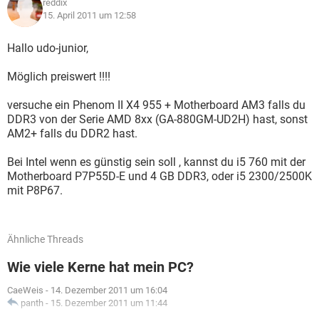
reddix
15. April 2011 um 12:58
Hallo udo-junior,
Möglich preiswert !!!!
versuche ein Phenom II X4 955 + Motherboard AM3 falls du
DDR3 von der Serie AMD 8xx (GA-880GM-UD2H) hast, sonst
AM2+ falls du DDR2 hast.
Bei Intel wenn es günstig sein soll , kannst du i5 760 mit der
Motherboard P7P55D-E und 4 GB DDR3, oder i5 2300/2500K
mit P8P67.
Ähnliche Threads
Wie viele Kerne hat mein PC?
CaeWeis
-
14. Dezember 2011 um 16:04
panth
-
15. Dezember 2011 um 11:44