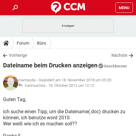
MENU
HOME
SPIELE
STREAMING
TIPPS & TRICKS
Forum
Büro
ANDROID
IOS
SPIELE
STREAMING
DOWNLOADS
Vorherige
Nächste
WINDOWS 10
INSTAGRAM
ANDROID
IOS
Dateiname beim Drucken anzeigen
WHATSAPP
SPIELE
TIKTOK
STREAMING
Geschlossen
FORUM
WINDOWS 10
INSTAGRAM
FACEBOOK
ANDROID
HARDWARE
IOS
mamasita
- Geändert am 18. November 2018 um 05:20
WHATSAPP
SPIELE
TIKTOK
STREAMING
LEXIKON
karinsamira -
18. Oktober 2012 um 12:12
WINDOWS 10
INSTAGRAM
FACEBOOK
ANDROID
HARDWARE
IOS
WHATSAPP
SPIELE
TIKTOK
STREAMING
Guten Tag,
WINDOWS 10
INSTAGRAM
FACEBOOK
ANDROID
HARDWARE
IOS
ich suche einen Tipp, um die Dateiname(.doc) drucken zu
WHATSAPP
TIKTOK
können, ich benutze word 2010.
WINDOWS 10
INSTAGRAM
FACEBOOK
HARDWARE
Wer weiß wie ich es machen soll??
WHATSAPP
TIKTOK
Danke !!