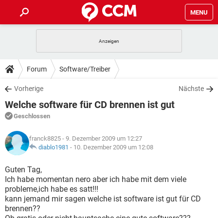
MENU
HOME
SPIELE
STREAMING
TIPPS & TRICKS
Forum
Software/Treiber
ANDROID
IOS
SPIELE
STREAMING
DOWNLOADS
Vorherige
Nächste
WINDOWS 10
INSTAGRAM
ANDROID
IOS
Welche software für CD brennen ist gut
WHATSAPP
SPIELE
TIKTOK
STREAMING
FORUM
WINDOWS 10
INSTAGRAM
Geschlossen
FACEBOOK
ANDROID
HARDWARE
IOS
WHATSAPP
SPIELE
TIKTOK
STREAMING
LEXIKON
WINDOWS 10
franck8825
- 9. Dezember 2009 um 12:27
INSTAGRAM
FACEBOOK
ANDROID
HARDWARE
IOS
diablo1981
-
10. Dezember 2009 um 12:08
WHATSAPP
SPIELE
TIKTOK
STREAMING
WINDOWS 10
INSTAGRAM
Guten Tag,
FACEBOOK
ANDROID
HARDWARE
IOS
Ich habe momentan nero aber ich habe mit dem viele
WHATSAPP
TIKTOK
probleme,ich habe es satt!!!
WINDOWS 10
INSTAGRAM
FACEBOOK
HARDWARE
kann jemand mir sagen welche ist software ist gut für CD
WHATSAPP
TIKTOK
brennen??