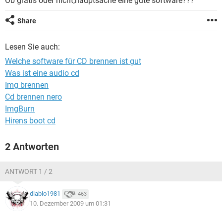
Ob gratis oder nicht,hauptsache eine gute software???
FACEBOOK
HARDWARE
Share
Lesen Sie auch:
Welche software für CD brennen ist gut
Was ist eine audio cd
Img brennen
Cd brennen nero
ImgBurn
Hirens boot cd
2 Antworten
ANTWORT 1 / 2
diablo1981
463
10. Dezember 2009 um 01:31