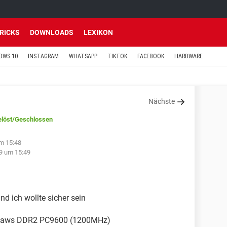
TRICKS
DOWNLOADS
LEXIKON
OWS 10
INSTAGRAM
WHATSAPP
TIKTOK
FACEBOOK
HARDWARE
Nächste
löst
/Geschlossen
m 15:48
9 um 15:49
d ich wollte sicher sein
ipJaws DDR2 PC9600 (1200MHz)