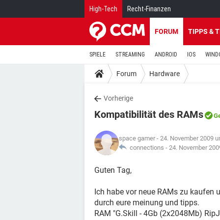
High-Tech
Recht-Finanzen
FORUM
TIPPS & 
SPIELE
STREAMING
ANDROID
IOS
WIND
Forum
Hardware
Vorherige
Kompatibilität des RAMs
Ge
space gamer
- 24. November 2009 u
connections -
24. November 200
Guten Tag,
Ich habe vor neue RAMs zu kaufen un
durch eure meinung und tipps.
RAM "G.Skill - 4Gb (2x2048Mb) R