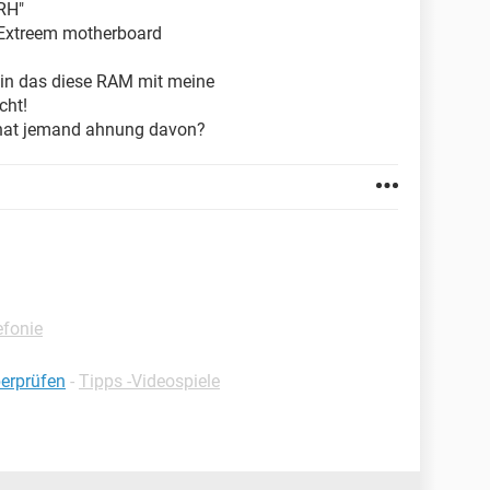
BRH"
r Extreem motherboard
ein das diese RAM mit meine
cht!
hat jemand ahnung davon?
efonie
berprüfen
-
Tipps -Videospiele