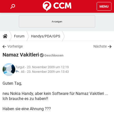
MENU
HOME
SPIELE
STREAMING
TIPPS & TRICKS
Forum
Handys/PDA/GPS
ANDROID
IOS
SPIELE
STREAMING
DOWNLOADS
Vorherige
Nächste
WINDOWS 10
INSTAGRAM
ANDROID
IOS
Namaz Vakitleri
WHATSAPP
SPIELE
TIKTOK
STREAMING
Geschlossen
FORUM
WINDOWS 10
INSTAGRAM
FACEBOOK
ANDROID
HARDWARE
IOS
Turgut
- 23. November 2009 um 12:19
WHATSAPP
SPIELE
TIKTOK
STREAMING
LEXIKON
Ali -
23. November 2009 um 13:43
WINDOWS 10
INSTAGRAM
FACEBOOK
ANDROID
HARDWARE
IOS
WHATSAPP
SPIELE
TIKTOK
STREAMING
Guten Tag,
WINDOWS 10
INSTAGRAM
FACEBOOK
ANDROID
HARDWARE
IOS
neu Nokia Handy, aber kein Software für Namaz Vakitleri ...
WHATSAPP
TIKTOK
Ich brauche es zu haben!!
WINDOWS 10
INSTAGRAM
FACEBOOK
HARDWARE
WHATSAPP
TIKTOK
Haben sie eine Ahnung ???