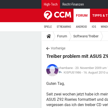
High-Tech
Recht-Finanzen
FORUM
TIPPS & 
SPIELE
STREAMING
ANDROID
IOS
WIND
Forum
Software/Treiber
Vorherige
Treiber problem mit ASUS Z9
chambane
- 20. November 2009 um 
KISPUS1986 -
16. August 2010 
Guten Tag,
Seit zwei wochen jetzt habe ich me
ASUS Z92 Rseries formattiert und d
vergessen das ich den treiber CD ver