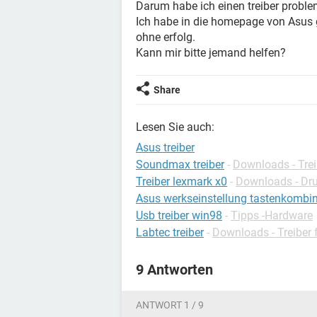
Darum habe ich einen treiber proble
Ich habe in die homepage von Asus 
ohne erfolg.
Kann mir bitte jemand helfen?
Share
Lesen Sie auch:
Asus treiber
Soundmax treiber
-
Downloads - Trei
Treiber lexmark x0
-
Downloads - Dru
Asus werkseinstellung tastenkombi
Usb treiber win98
-
Tipps -Hardware
Labtec treiber
-
Downloads - Treiber
9 Antworten
ANTWORT 1 / 9