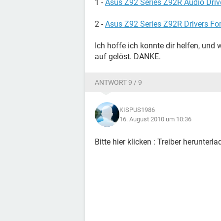
1 -
Asus Z92 Series Z92R Audio Driv
2 -
Asus Z92 Series Z92R Drivers F
Ich hoffe ich konnte dir helfen, und 
auf gelöst. DANKE.
ANTWORT 9 / 9
KISPUS1986
16. August 2010 um 10:36
Bitte hier klicken : Treiber herunter