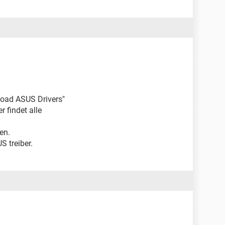
load ASUS Drivers"
r findet alle
en.
S treiber.