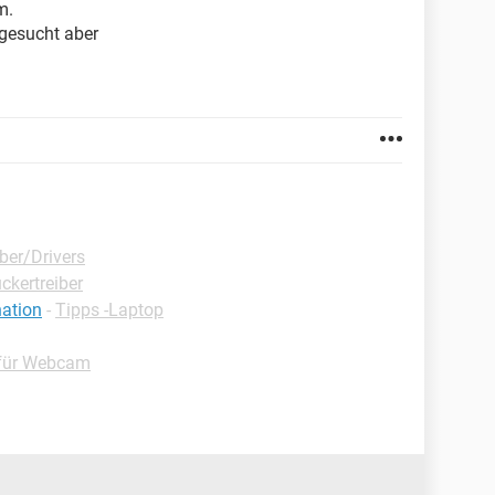
m.
gesucht aber
ber/Drivers
ckertreiber
nation
-
Tipps -Laptop
 für Webcam