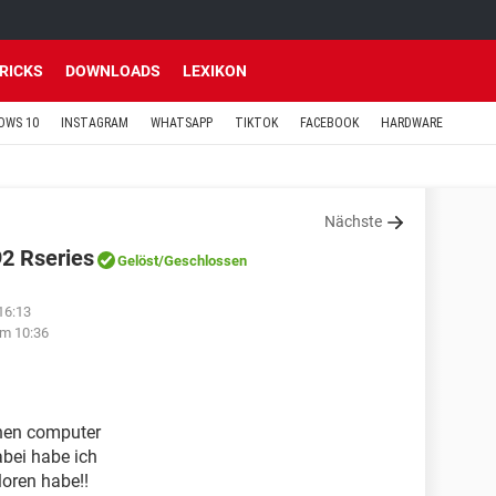
TRICKS
DOWNLOADS
LEXIKON
OWS 10
INSTAGRAM
WHATSAPP
TIKTOK
FACEBOOK
HARDWARE
Nächste
2 Rseries
Gelöst
/Geschlossen
16:13
um 10:36
inen computer
abei habe ich
loren habe!!