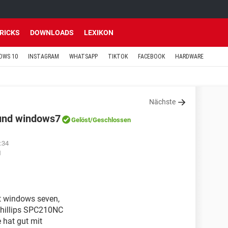
TRICKS
DOWNLOADS
LEXIKON
OWS 10
INSTAGRAM
WHATSAPP
TIKTOK
FACEBOOK
HARDWARE
Nächste
und windows7
Gelöst
/Geschlossen
:34
1
t windows seven,
hillips SPC210NC
e hat gut mit