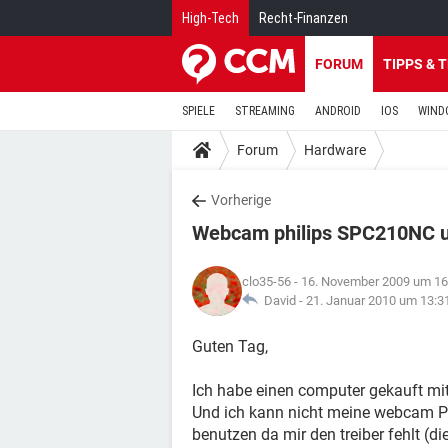
High-Tech
Recht-Finanzen
FORUM
TIPPS & 
SPIELE
STREAMING
ANDROID
IOS
WIND
Forum
Hardware
Vorherige
Webcam philips SPC210NC 
clo35-56
- 16. November 2009 um 16
David -
21. Januar 2010 um 13:3
Guten Tag,
Ich habe einen computer gekauft mi
Und ich kann nicht meine webcam P
benutzen da mir den treiber fehlt (di