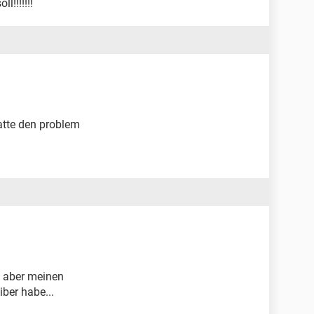
!!!!!!!
atte den problem
n aber meinen
iber habe...