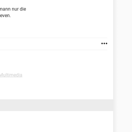
 mann nur die
Seven.
-Multimedia