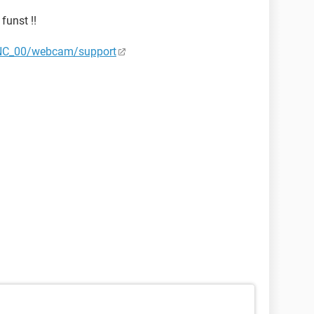
funst !!
0NC_00/webcam/support