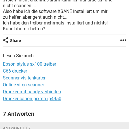
FACEBOOK
HARDWARE
nicht scannen....
Also habe ich die software XSANE installiert um mir
zu helfen,aber geht auch nicht....
Ich habe den treiber mehrmals installiert und nichts!
Könnt ihr mir helfen?
Share
Lesen Sie auch:
Epson stylus sx100 treiber
C66 drucker
Scanner visitenkarten
Online viren scanner
Drucker mit handy verbinden
Drucker canon pixma ip4950
7 Antworten
ANTWORT 1 / 7