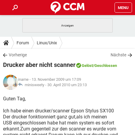
MENU
HOME
SPIELE
STREAMING
TIPPS & TRICKS
Forum
Linux/Unix
ANDROID
IOS
SPIELE
STREAMING
DOWNLOADS
Vorherige
Nächste
WINDOWS 10
INSTAGRAM
ANDROID
IOS
Drucker aber nicht scanner
WHATSAPP
SPIELE
TIKTOK
STREAMING
Gelöst
/Geschlossen
FORUM
WINDOWS 10
INSTAGRAM
FACEBOOK
ANDROID
HARDWARE
IOS
iname
- 13. November 2009 um 17:09
WHATSAPP
SPIELE
TIKTOK
STREAMING
LEXIKON
minisweety -
30. April 2010 um 23:13
WINDOWS 10
INSTAGRAM
FACEBOOK
ANDROID
HARDWARE
IOS
WHATSAPP
SPIELE
TIKTOK
STREAMING
Guten Tag,
WINDOWS 10
INSTAGRAM
FACEBOOK
ANDROID
HARDWARE
IOS
Ich habe einen drucker/scanner Epson Stylus SX100
WHATSAPP
TIKTOK
Der drucker fonktionniert ganz gut,als ich meinen
WINDOWS 10
INSTAGRAM
FACEBOOK
HARDWARE
USB eingeschlossen habe hat mein system es sofort
WHATSAPP
TIKTOK
erkannt.Zum gegenteil zur den scanner es wurde vom
system nicht erkannt.Darum kann ich nur drucken und