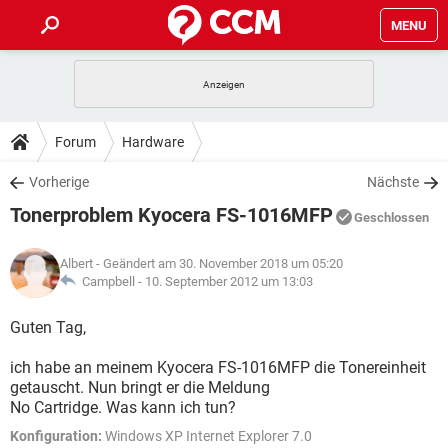
MENU
HOME
SPIELE
STREAMING
TIPPS & TRICKS
Forum
Hardware
ANDROID
IOS
SPIELE
STREAMING
DOWNLOADS
Vorherige
Nächste
WINDOWS 10
INSTAGRAM
ANDROID
IOS
Tonerproblem Kyocera FS-1016MFP
WHATSAPP
SPIELE
TIKTOK
STREAMING
Geschlossen
FORUM
WINDOWS 10
INSTAGRAM
FACEBOOK
ANDROID
HARDWARE
IOS
Albert
- Geändert am 30. November 2018 um 05:20
WHATSAPP
SPIELE
TIKTOK
STREAMING
LEXIKON
Campbell -
10. September 2012 um 13:03
WINDOWS 10
INSTAGRAM
FACEBOOK
ANDROID
HARDWARE
IOS
WHATSAPP
SPIELE
TIKTOK
STREAMING
Guten Tag,
WINDOWS 10
INSTAGRAM
FACEBOOK
ANDROID
HARDWARE
IOS
ich habe an meinem Kyocera FS-1016MFP die Tonereinheit
WHATSAPP
TIKTOK
getauscht. Nun bringt er die Meldung
WINDOWS 10
INSTAGRAM
FACEBOOK
HARDWARE
No Cartridge. Was kann ich tun?
WHATSAPP
TIKTOK
Konfiguration:
Windows XP Internet Explorer 7.0