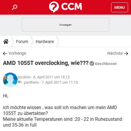
MENU
HOME
SPIELE
STREAMING
TIPPS & TRICKS
Forum
Hardware
ANDROID
IOS
SPIELE
STREAMING
DOWNLOADS
Vorherige
Nächste
WINDOWS 10
INSTAGRAM
ANDROID
IOS
AMD 1055T overclocking, wie???
WHATSAPP
SPIELE
TIKTOK
STREAMING
Geschlossen
FORUM
WINDOWS 10
INSTAGRAM
FACEBOOK
ANDROID
HARDWARE
IOS
picolino
- 6. April 2011 um 16:12
WHATSAPP
SPIELE
TIKTOK
STREAMING
LEXIKON
panthero -
7. April 2011 um 11:15
WINDOWS 10
INSTAGRAM
FACEBOOK
ANDROID
HARDWARE
IOS
WHATSAPP
SPIELE
TIKTOK
STREAMING
Hi,
WINDOWS 10
INSTAGRAM
FACEBOOK
ANDROID
HARDWARE
IOS
ich möchte wissen , was soll ich machen um mein AMD
WHATSAPP
TIKTOK
1055T zu übertakten?
WINDOWS 10
INSTAGRAM
FACEBOOK
HARDWARE
Meine aktuelle Temperaturen sind :20 - 22 in Ruhezustand
WHATSAPP
TIKTOK
und 35-36 in full