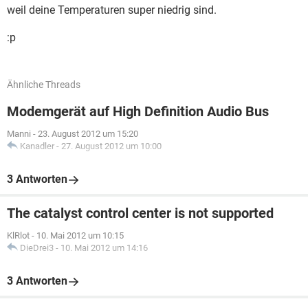
weil deine Temperaturen super niedrig sind.
:p
Ähnliche Threads
Modemgerät auf High Definition Audio Bus
Manni
-
23. August 2012 um 15:20
Kanadler
-
27. August 2012 um 10:00
3 Antworten
The catalyst control center is not supported
KlRlot
-
10. Mai 2012 um 10:15
DieDrei3
-
10. Mai 2012 um 14:16
3 Antworten