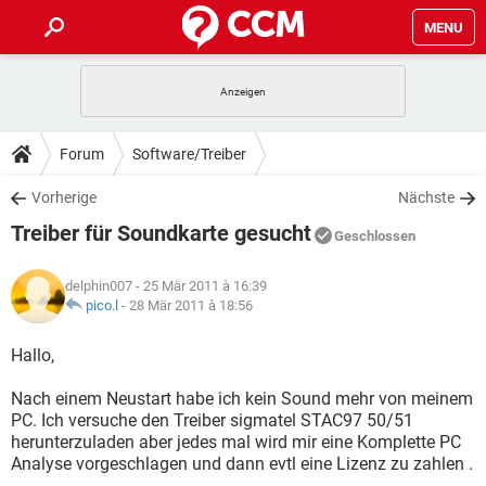
MENU
HOME
SPIELE
STREAMING
TIPPS & TRICKS
Forum
Software/Treiber
ANDROID
IOS
SPIELE
STREAMING
DOWNLOADS
Vorherige
Nächste
WINDOWS 10
INSTAGRAM
ANDROID
IOS
Treiber für Soundkarte gesucht
WHATSAPP
SPIELE
TIKTOK
STREAMING
Geschlossen
FORUM
WINDOWS 10
INSTAGRAM
FACEBOOK
ANDROID
HARDWARE
IOS
delphin007
- 25 Mär 2011 à 16:39
WHATSAPP
SPIELE
TIKTOK
STREAMING
LEXIKON
pico.l
-
28 Mär 2011 à 18:56
WINDOWS 10
INSTAGRAM
FACEBOOK
ANDROID
HARDWARE
IOS
WHATSAPP
SPIELE
TIKTOK
STREAMING
Hallo,
WINDOWS 10
INSTAGRAM
FACEBOOK
ANDROID
HARDWARE
IOS
Nach einem Neustart habe ich kein Sound mehr von meinem
WHATSAPP
TIKTOK
PC. Ich versuche den Treiber sigmatel STAC97 50/51
WINDOWS 10
INSTAGRAM
FACEBOOK
HARDWARE
herunterzuladen aber jedes mal wird mir eine Komplette PC
WHATSAPP
TIKTOK
Analyse vorgeschlagen und dann evtl eine Lizenz zu zahlen .