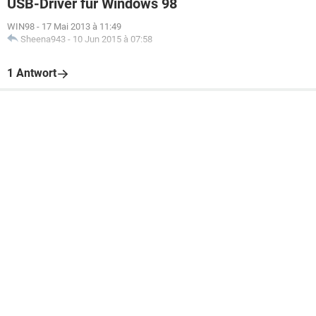
USB-Driver für Windows 98
WIN98
-
17 Mai 2013 à 11:49
Sheena943
-
10 Jun 2015 à 07:58
1 Antwort