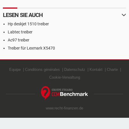
LESEN SIE AUCH
Hp deskjet 1510 treiber
Labtec treiber
Ac97 treiber
Treiber für Lexmark X5470
Equipe
Conditions générales
Datenschutz
Kontakt
Charte
Cookie-Verwaltung
www.recht-finanzen.de