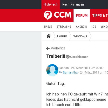
High-Tech
Recht-Finanzen
FORUM
TIPPS & 
SPIELE
STREAMING
ANDROID
IOS
WIND
Forum
Windows
Vorherige
Treiber!!!
Geschlossen
Bastian
- 24. März 2011 um 09:09
Saman.tha
-
24. März 2011 um 10
Guten Tag,
Ich hab 'nen PC gekauft mit Win7 insta
leider, das hat nicht geklappt meine
Ich brauch eure Hilfe