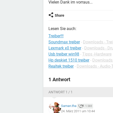
Vielen Dank im vorraus...
Share
Lesen Sie auch:
Treiber!!!
Soundmax treiber
-
Downloads - Trei
Lexmark x0 treiber
-
Downloads - Dru
Usb treiber win98
-
Tipps -Hardware
Hp deskjet 1510 treiber
-
Downloads -
Realtek treiber
-
Downloads - Audio-T
1 Antwort
ANTWORT 1 / 1
Saman.tha
1.583
24. März 2011 um 10:44