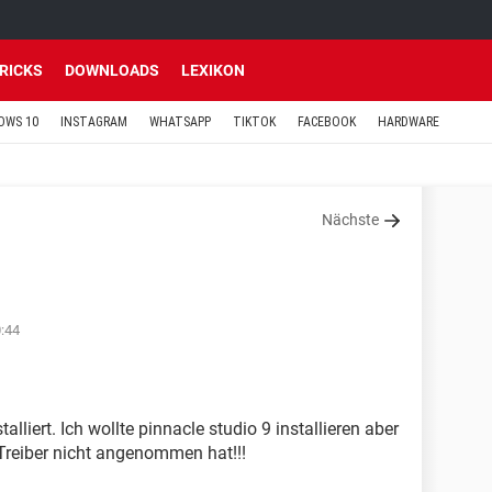
TRICKS
DOWNLOADS
LEXIKON
OWS 10
INSTAGRAM
WHATSAPP
TIKTOK
FACEBOOK
HARDWARE
Nächste
:44
lliert. Ich wollte pinnacle studio 9 installieren aber
 Treiber nicht angenommen hat!!!