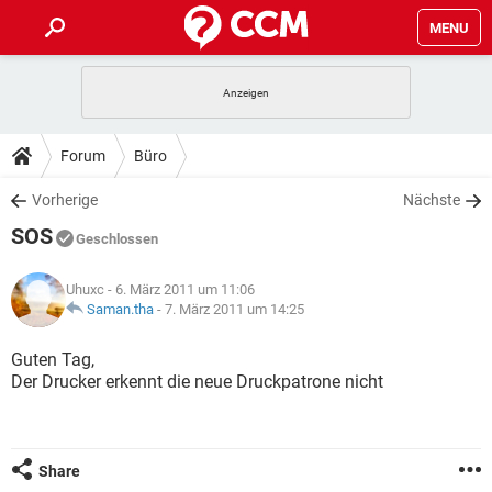
MENU
HOME
SPIELE
STREAMING
TIPPS & TRICKS
Forum
Büro
ANDROID
IOS
SPIELE
STREAMING
DOWNLOADS
Vorherige
Nächste
WINDOWS 10
INSTAGRAM
ANDROID
IOS
SOS
WHATSAPP
SPIELE
TIKTOK
STREAMING
Geschlossen
FORUM
WINDOWS 10
INSTAGRAM
FACEBOOK
ANDROID
HARDWARE
IOS
Uhuxc
- 6. März 2011 um 11:06
WHATSAPP
SPIELE
TIKTOK
STREAMING
LEXIKON
Saman.tha
-
7. März 2011 um 14:25
WINDOWS 10
INSTAGRAM
FACEBOOK
ANDROID
HARDWARE
IOS
WHATSAPP
SPIELE
TIKTOK
STREAMING
Guten Tag,
WINDOWS 10
INSTAGRAM
Der Drucker erkennt die neue Druckpatrone nicht
FACEBOOK
ANDROID
HARDWARE
IOS
WHATSAPP
TIKTOK
WINDOWS 10
INSTAGRAM
FACEBOOK
HARDWARE
WHATSAPP
TIKTOK
Share