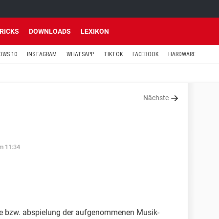
TRICKS
DOWNLOADS
LEXIKON
OWS 10
INSTAGRAM
WHATSAPP
TIKTOK
FACEBOOK
HARDWARE
Nächste
m 11:34
me bzw. abspielung der aufgenommenen Musik-