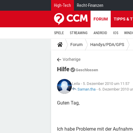
High-Tech
Recht-Finanzen
FORUM
TIPPS & 
SPIELE
STREAMING
ANDROID
IOS
WIND
Forum
Handys/PDA/GPS
Vorherige
Hilfe
Geschlossen
Leila
- 5. Dezember 2010 um 11:57
Saman.tha
-
6. Dezember 2010 u
Guten Tag,
Ich habe Probleme mit der Aufnah