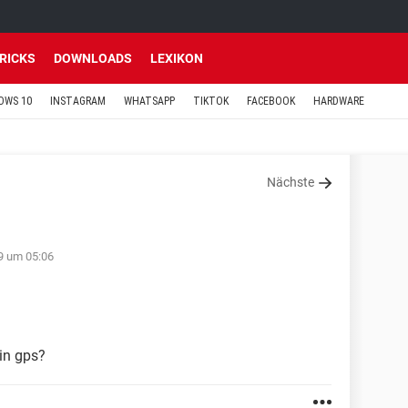
TRICKS
DOWNLOADS
LEXIKON
OWS 10
INSTAGRAM
WHATSAPP
TIKTOK
FACEBOOK
HARDWARE
Nächste
9 um 05:06
in gps?