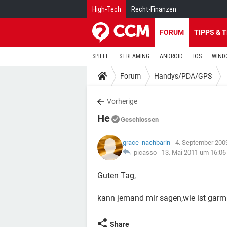
High-Tech
Recht-Finanzen
FORUM
TIPPS & 
SPIELE
STREAMING
ANDROID
IOS
WIND
Forum
Handys/PDA/GPS
Vorherige
He
Geschlossen
grace_nachbarin
- 4. September 200
picasso -
13. Mai 2011 um 16:06
Guten Tag,
kann jemand mir sagen,wie ist garm
Share