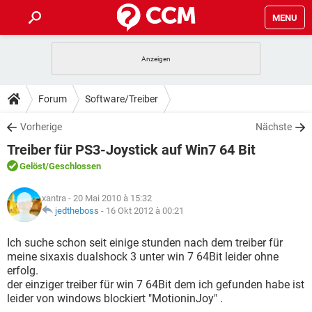
MENU
HOME
SPIELE
STREAMING
TIPPS & TRICKS
Forum
Software/Treiber
ANDROID
IOS
SPIELE
STREAMING
DOWNLOADS
Vorherige
Nächste
WINDOWS 10
INSTAGRAM
ANDROID
IOS
Treiber für PS3-Joystick auf Win7 64 Bit
WHATSAPP
SPIELE
TIKTOK
STREAMING
FORUM
WINDOWS 10
INSTAGRAM
Gelöst
/Geschlossen
FACEBOOK
ANDROID
HARDWARE
IOS
WHATSAPP
SPIELE
TIKTOK
STREAMING
LEXIKON
WINDOWS 10
xantra
- 20 Mai 2010 à 15:32
INSTAGRAM
FACEBOOK
ANDROID
HARDWARE
IOS
jedtheboss
-
16 Okt 2012 à 00:21
WHATSAPP
SPIELE
TIKTOK
STREAMING
WINDOWS 10
INSTAGRAM
Ich suche schon seit einige stunden nach dem treiber für
FACEBOOK
ANDROID
HARDWARE
IOS
meine sixaxis dualshock 3 unter win 7 64Bit leider ohne
WHATSAPP
TIKTOK
erfolg.
WINDOWS 10
INSTAGRAM
FACEBOOK
HARDWARE
der einziger treiber für win 7 64Bit dem ich gefunden habe ist
WHATSAPP
TIKTOK
leider von windows blockiert "MotioninJoy" .