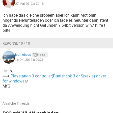
27 Mai 2012 à 22:18
Ich habe das gleiche problem aber ich kann Motionin
nirgends Herunterladen oder ich lade es herunter dann steht
da Anwendung nicht Gefunden ? 64bit version win7 hilfe !
bitte
RÉPONSE 10 / 10
jedtheboss
5.661
16 Okt 2012 à 00:21
Hallo,
----->
Playstation 3 controller(Dualshcok 3 or Sixaxis) driver
for windows
.
MfG
Ähnliche Threads