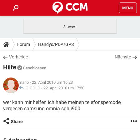
MENU
HOME
SPIELE
STREAMING
TIPPS & TRICKS
Forum
Handys/PDA/GPS
ANDROID
IOS
SPIELE
STREAMING
DOWNLOADS
Vorherige
Nächste
WINDOWS 10
INSTAGRAM
ANDROID
IOS
Hilfe
WHATSAPP
SPIELE
TIKTOK
STREAMING
Geschlossen
FORUM
WINDOWS 10
INSTAGRAM
FACEBOOK
ANDROID
HARDWARE
IOS
mario
- 22. April 2010 um 16:23
WHATSAPP
SPIELE
TIKTOK
STREAMING
LEXIKON
GIGOLO -
22. April 2010 um 17:50
WINDOWS 10
INSTAGRAM
FACEBOOK
ANDROID
HARDWARE
IOS
WHATSAPP
SPIELE
TIKTOK
STREAMING
wer kann mir helfen ich habe meinen telefonspercode
WINDOWS 10
INSTAGRAM
vergesen samsung omnia sgh-i900
FACEBOOK
ANDROID
HARDWARE
IOS
WHATSAPP
TIKTOK
WINDOWS 10
INSTAGRAM
Share
FACEBOOK
HARDWARE
WHATSAPP
TIKTOK