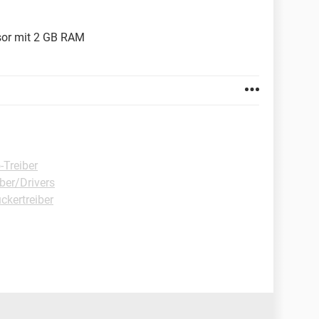
ssor mit 2 GB RAM
-Treiber
ber/Drivers
ckertreiber