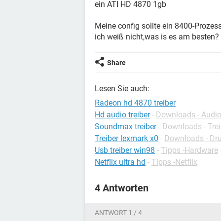
ein ATI HD 4870 1gb
Meine config sollte ein 8400-Proze
ich weiß nicht,was is es am besten?
Share
Lesen Sie auch:
Radeon hd 4870 treiber
Hd audio treiber
-
Downloads - Audio
Soundmax treiber
-
Downloads - Trei
Treiber lexmark x0
-
Downloads - Dru
Usb treiber win98
-
Tipps -Hardware
Netflix ultra hd
-
Tipps -Netflix
4 Antworten
ANTWORT 1 / 4