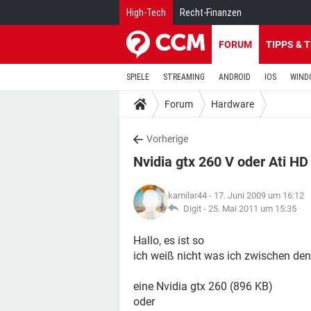
High-Tech
Recht-Finanzen
FORUM
TIPPS & 
SPIELE
STREAMING
ANDROID
IOS
WIND
Forum
Hardware
Vorherige
Nvidia gtx 260 V oder Ati HD
kamilar44
- 17. Juni 2009 um 16:12
Digit -
25. Mai 2011 um 15:35
Hallo, es ist so
ich weiß nicht was ich zwischen den
eine Nvidia gtx 260 (896 KB)
oder