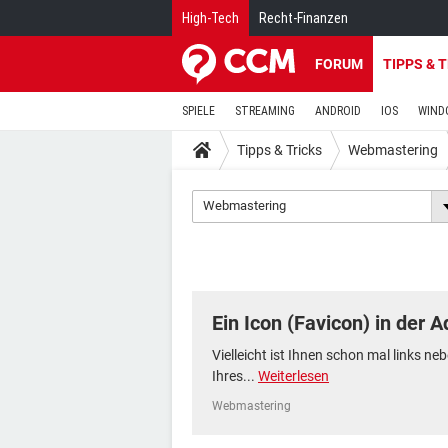
High-Tech
Recht-Finanzen
FORUM
TIPPS & 
SPIELE
STREAMING
ANDROID
IOS
WIND
Tipps & Tricks
Webmastering
Webmastering
Ein Icon (Favicon) in der A
Vielleicht ist Ihnen schon mal links ne
Ihres...
Weiterlesen
Webmastering