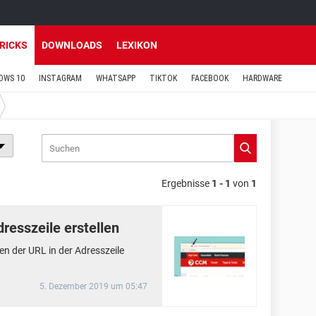
TRICKS
DOWNLOADS
LEXIKON
OWS 10
INSTAGRAM
WHATSAPP
TIKTOK
FACEBOOK
HARDWARE
Ergebnisse
1 - 1
von
1
dresszeile erstellen
ben der URL in der Adresszeile
5. Dezember 2019 um 05:47