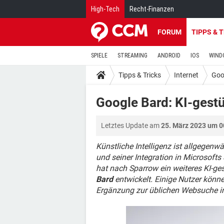
High-Tech
Recht-Finanzen
FORUM
TIPPS & 
SPIELE
STREAMING
ANDROID
IOS
WIND
Tipps & Tricks
Internet
Goo
Google Bard: KI-gest
Letztes Update am
25. März 2023 um 0
Künstliche Intelligenz ist allgegen
und seiner Integration in Microsof
hat nach Sparrow ein weiteres KI-g
Bard
entwickelt. Einige Nutzer kön
Ergänzung zur üblichen Websuche in