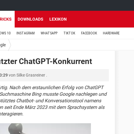
TRICKS
DOWNLOADS
LEXIKON
OWS 10
INSTAGRAM
WHATSAPP
TIKTOK
FACEBOOK
HARDWARE
gle
ützter ChatGPT-Konkurrent
0:29
von
Silke Grasreiner
.
wärtig. Nach dem erstaunlichen Erfolg von ChatGPT
ts Suchmaschine Bing musste Google nachlegen und
estütztes Chatbot- und Konversationstool namens
nen seit Ende März 2023 mit dem Sprachsystem als
teragieren.