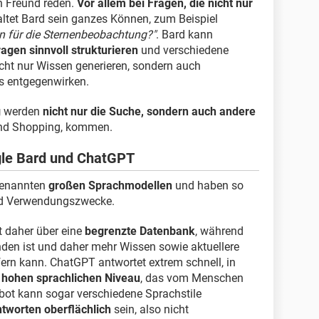
en Freund reden.
Vor allem bei Fragen, die nicht nur
faltet Bard sein ganzes Können, zum Beispiel
on für die Sternenbeobachtung?"
. Bard kann
gen sinnvoll strukturieren
und verschiedene
cht nur Wissen generieren, sondern auch
s entgegenwirken.
g
werden
nicht nur die Suche, sondern auch andere
und Shopping, kommen.
gle Bard und ChatGPT
genannten
großen Sprachmodellen
und haben so
und Verwendungszwecke.
 daher über eine
begrenzte Datenbank
, während
den ist und daher mehr Wissen sowie aktuellere
fern kann. ChatGPT antwortet extrem schnell, in
m
hohen sprachlichen Niveau
, das vom Menschen
bot kann sogar verschiedene Sprachstile
tworten oberflächlich
sein, also nicht