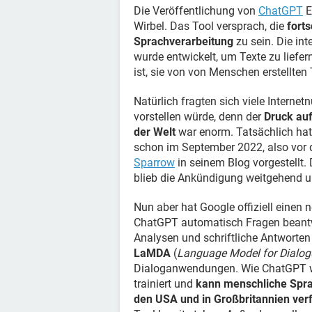
Die Veröffentlichung von
ChatGPT
E
Wirbel. Das Tool versprach, die
fort
Sprachverarbeitung
zu sein. Die inte
wurde entwickelt, um Texte zu liefer
ist, sie von von Menschen erstellten
Natürlich fragten sich viele Internet
vorstellen würde, denn der
Druck auf
der Welt
war enorm. Tatsächlich ha
schon im September 2022, also vor 
Sparrow
in seinem Blog vorgestellt.
blieb die Ankündigung weitgehend 
Nun aber hat Google offiziell eine
ChatGPT automatisch Fragen beantwo
Analysen und schriftliche Antworten
LaMDA
(
Language Model for Dialog
Dialoganwendungen. Wie ChatGPT w
trainiert und
kann menschliche Spr
den USA und in Großbritannien ver