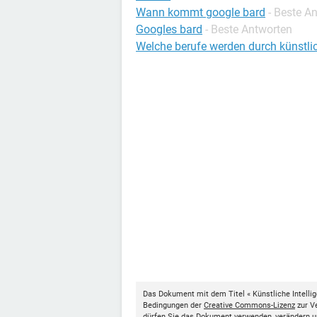
Wann kommt google bard
- Beste A
Googles bard
- Beste Antworten
Welche berufe werden durch künstlich
Das Dokument mit dem Titel « Künstliche Intelli
Bedingungen der
Creative Commons-Lizenz
zur Ve
dürfen Sie das Dokument verwenden, verändern u