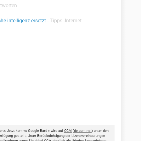
ntworten
e intelligenz ersetzt
-
Tipps -Internet
genz: Jetzt kommt Google Bard » wird auf
CCM
(
de.ccm.net
) unter den
rfügung gestellt. Unter Berücksichtigung der Lizenzvereinbarungen
nd kopieren, wenn Sie dabei
CCM
deutlich als Urheber kennzeichnen.