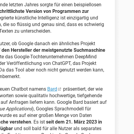
nde letzten Jahres sorgte für einen beispiellosen
schrittlichste Version von Programmen zur
grierte künstliche Intelligenz ist einzigartig und
n, die so flüssig und genau sind, dass es schwierig
 Texten zu unterscheiden.
nutzer, ob Google danach ein ähnliches Projekt
 den Hersteller der meistgenutzte Suchmaschine
tte das Google-Tochterunternehmen DeepMind
der Veröffentlichung von ChatGPT, das Projekt
 Da das Tool aber noch nicht genutzt werden kann,
unbemerkt.
n neuen Chatbot namens
Bard
präsentiert, der wie
rten sowie qualitativ hochwertige, tiefgehende
 auf Anfragen liefern kann. Google Bard basiert auf
ue Applications
), Googles Sprachmodell für
urde es auf einer großen Menge von Daten
ache verstehen
. Es ist
seit dem 21. März 2023 in
fügbar
und soll bald für alle Nutzer als separates