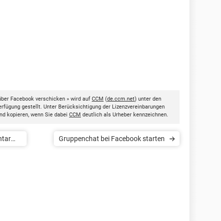
über Facebook verschicken » wird auf
CCM
(
de.ccm.net
) unter den
rfügung gestellt. Unter Berücksichtigung der Lizenzvereinbarungen
nd kopieren, wenn Sie dabei
CCM
deutlich als Urheber kennzeichnen.
ntar
Gruppenchat bei Facebook starten