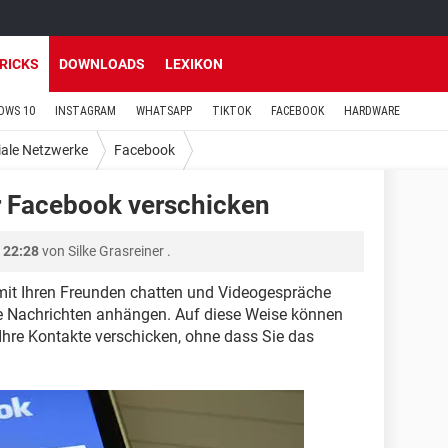
TRICKS
DOWNLOADS
LEXIKON
OWS 10
INSTAGRAM
WHATSAPP
TIKTOK
FACEBOOK
HARDWARE
iale Netzwerke
Facebook
r Facebook verschicken
 22:28
von
Silke Grasreiner
.
mit Ihren Freunden chatten und Videogespräche
re Nachrichten anhängen. Auf diese Weise können
hre Kontakte verschicken, ohne dass Sie das