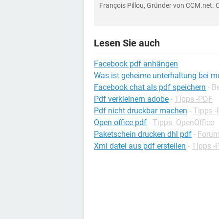
François Pillou, Gründer von CCM.net. 
Lesen Sie auch
Facebook pdf anhängen
Was ist geheime unterhaltung bei m
Facebook chat als pdf speichern
- B
Pdf verkleinern adobe
-
Tipps -PDF
Pdf nicht druckbar machen
-
Tipps 
Open office pdf
-
Tipps -OpenOffice
Paketschein drucken dhl pdf
-
Forum
Xml datei aus pdf erstellen
-
Tipps -