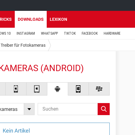
TRICKS
DOWNLOADS
LEXIKON
OWS 10
INSTAGRAM
WHATSAPP
TIKTOK
FACEBOOK
HARDWARE
Treiber für Fotokameras
OKAMERAS (ANDROID)
okameras
Kein Artikel