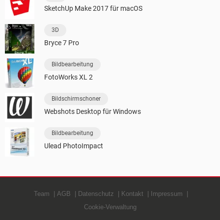
SketchUp Make 2017 für macOS
3D
Bryce 7 Pro
Bildbearbeitung
FotoWorks XL 2
Bildschirmschoner
Webshots Desktop für Windows
Bildbearbeitung
Ulead PhotoImpact
Team
AGB
Datenschutz
Kontakt
Impressum
Cookie-Verwaltung