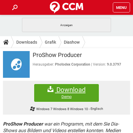
MENU
HOME
SPIELE
STREAMING
TIPPS & TRICKS
Downloads
Grafik
Diashow
ANDROID
IOS
SPIELE
STREAMING
DOWNLOADS
ProShow Producer
WINDOWS 10
INSTAGRAM
ANDROID
IOS
WHATSAPP
SPIELE
TIKTOK
STREAMING
Herausgeber:
Photodex Corporation
Version:
9.0.3797
FORUM
WINDOWS 10
INSTAGRAM
FACEBOOK
ANDROID
HARDWARE
IOS
WHATSAPP
SPIELE
TIKTOK
STREAMING
LEXIKON
WINDOWS 10
INSTAGRAM
Download
FACEBOOK
ANDROID
HARDWARE
IOS
WHATSAPP
SPIELE
TIKTOK
STREAMING
Demo
WINDOWS 10
INSTAGRAM
FACEBOOK
ANDROID
HARDWARE
IOS
Windows 7 Windows 8 Windows 10
-
Englisch
WHATSAPP
TIKTOK
WINDOWS 10
INSTAGRAM
FACEBOOK
HARDWARE
ProShow Producer
war ein Programm, mit dem Sie Dia-
WHATSAPP
TIKTOK
Shows aus Bildern und Videos erstellen konnten. Medien