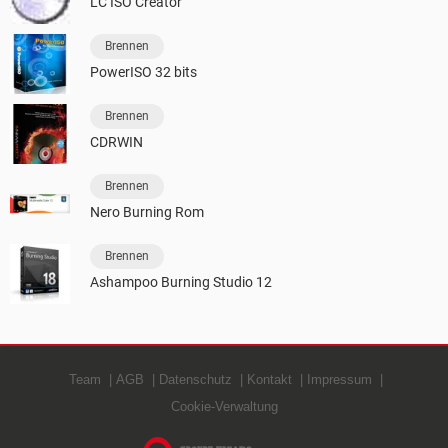
LC ISO Creator
Brennen
PowerISO 32 bits
Brennen
CDRWIN
Brennen
Nero Burning Rom
Brennen
Ashampoo Burning Studio 12
Team
AGB
Datenschutz
Kontakt
Impressum
Cookie-Verwaltung