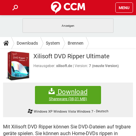
MENU
HOME
SPIELE
STREAMING
TIPPS & TRICKS
Downloads
System
Brennen
ANDROID
IOS
SPIELE
STREAMING
DOWNLOADS
Xilisoft DVD Ripper Ultimate
WINDOWS 10
INSTAGRAM
ANDROID
IOS
WHATSAPP
SPIELE
TIKTOK
STREAMING
Herausgeber:
xilisoft.de
Version:
7 (neuste Version)
FORUM
WINDOWS 10
INSTAGRAM
FACEBOOK
ANDROID
HARDWARE
IOS
WHATSAPP
SPIELE
TIKTOK
STREAMING
LEXIKON
WINDOWS 10
INSTAGRAM
Download
FACEBOOK
ANDROID
HARDWARE
IOS
WHATSAPP
SPIELE
TIKTOK
STREAMING
Shareware
(38,01 MB)
WINDOWS 10
INSTAGRAM
FACEBOOK
ANDROID
HARDWARE
IOS
Windows XP Windows Vista Windows 7
-
Deutsch
WHATSAPP
TIKTOK
WINDOWS 10
INSTAGRAM
FACEBOOK
HARDWARE
Mit Xilisoft DVD Ripper können Sie DVD-Dateien auf trgbare
WHATSAPP
TIKTOK
geräte spielen. Sie können auch Home-DVDs rippen in