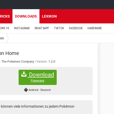
TRICKS
DOWNLOADS
LEXIKON
OWS 10
INSTAGRAM
WHATSAPP
TIKTOK
FACEBOOK
HARDWARE
fen
on Home
:
The Pokemon Company
Version:
1.2.0
Download
Freeware
Android
-
Deutsch
ie können viele Informationen zu jedem Pokémon