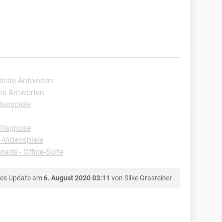
Beste Antworten
ste Antworten
deospiele
Diagnose
 -Videospiele
ads - Office-Suite
tes Update am
6. August 2020 03:11
von
Silke Grasreiner
.