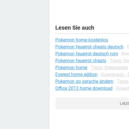
Lesen Sie auch
Pokemon home kostenlos
Pokemon feuerrot cheats deutsch
- 
Pokemon feuerrot deutsch rom
- Be
Pokemon feuerrot cheats
-
Tipps -Vi
Pokemon home
-
Tipps -Videospiele
Everest home edition
-
Downloads - 
Pokemon go sprache ändern
-
Tipps
Office 2013 home download
-
Downlo
Letz