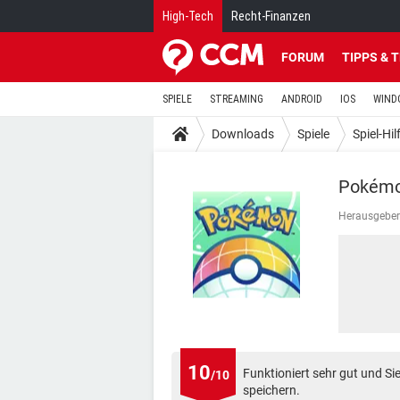
High-Tech
Recht-Finanzen
FORUM
TIPPS & 
SPIELE
STREAMING
ANDROID
IOS
WIND
Downloads
Spiele
Spiel-Hil
Pokém
Herausgeber
10
Funktioniert sehr gut und S
/10
speichern.