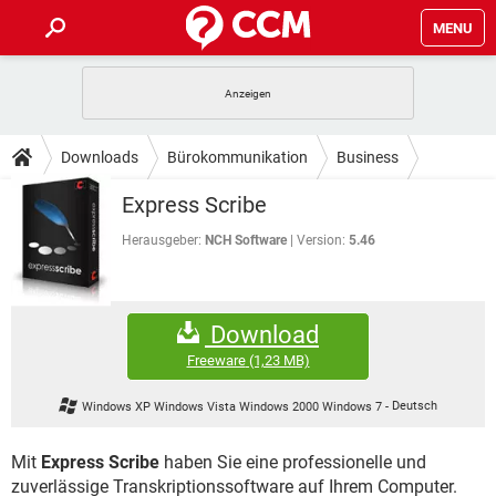
MENU
HOME
SPIELE
STREAMING
TIPPS & TRICKS
Downloads
Bürokommunikation
Business
ANDROID
IOS
SPIELE
STREAMING
DOWNLOADS
Express Scribe
WINDOWS 10
INSTAGRAM
ANDROID
IOS
WHATSAPP
SPIELE
TIKTOK
STREAMING
Herausgeber:
NCH Software
Version:
5.46
FORUM
WINDOWS 10
INSTAGRAM
FACEBOOK
ANDROID
HARDWARE
IOS
WHATSAPP
SPIELE
TIKTOK
STREAMING
LEXIKON
WINDOWS 10
INSTAGRAM
Download
FACEBOOK
ANDROID
HARDWARE
IOS
WHATSAPP
SPIELE
TIKTOK
STREAMING
Freeware
(1,23 MB)
WINDOWS 10
INSTAGRAM
FACEBOOK
ANDROID
HARDWARE
IOS
Windows XP Windows Vista Windows 2000 Windows 7
-
Deutsch
WHATSAPP
TIKTOK
WINDOWS 10
INSTAGRAM
FACEBOOK
HARDWARE
Mit
Express Scribe
haben Sie eine professionelle und
WHATSAPP
TIKTOK
zuverlässige Transkriptionssoftware auf Ihrem Computer.