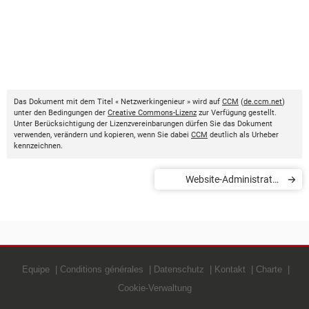
Das Dokument mit dem Titel « Netzwerkingenieur » wird auf
CCM
(
de.ccm.net
)
unter den Bedingungen der
Creative Commons-Lizenz
zur Verfügung gestellt.
Unter Berücksichtigung der Lizenzvereinbarungen dürfen Sie das Dokument
verwenden, verändern und kopieren, wenn Sie dabei
CCM
deutlich als Urheber
kennzeichnen.
Website-Administrator
(Webmaster)
Equipe
Conditions générales
Datenschutz
Kontakt
Charte
Cookie-Verwaltung