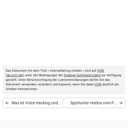
Das Dokument mit dem Titel « Internetbetrug melden » wird auf
CCM
(
de.ccm.net
) unter den Bedingungen der
Creative Commons-Lizenz
zur Verfügung
gestellt. Unter Berücksichtigung der Lizenzvereinbarungen dürfen Sie das
Dokument verwenden, verändern und kopieren, wenn Sie dabei
CCM
deutlich als
Urheber kennzeichnen.
Was ist Voice Hacking und
SpyHunter restlos vom PC
wie kann man es
entfernen
verhindern?