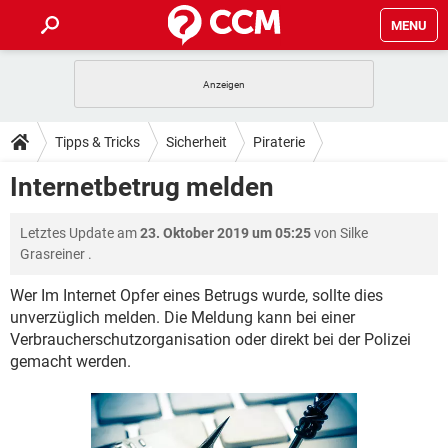
MENU
HOME
SPIELE
STREAMING
TIPPS & TRICKS
Tipps & Tricks
Sicherheit
Piraterie
ANDROID
IOS
SPIELE
STREAMING
DOWNLOADS
Internetbetrug melden
WINDOWS 10
INSTAGRAM
ANDROID
IOS
WHATSAPP
SPIELE
TIKTOK
STREAMING
FORUM
Letztes Update am
23. Oktober 2019 um 05:25
von
Silke
WINDOWS 10
INSTAGRAM
FACEBOOK
ANDROID
HARDWARE
IOS
Grasreiner
.
WHATSAPP
SPIELE
TIKTOK
STREAMING
LEXIKON
WINDOWS 10
INSTAGRAM
Wer Im Internet Opfer eines Betrugs wurde, sollte dies
FACEBOOK
ANDROID
HARDWARE
IOS
unverzüglich melden. Die Meldung kann bei einer
WHATSAPP
SPIELE
TIKTOK
STREAMING
WINDOWS 10
INSTAGRAM
Verbraucherschutzorganisation oder direkt bei der Polizei
FACEBOOK
ANDROID
HARDWARE
IOS
gemacht werden.
WHATSAPP
TIKTOK
WINDOWS 10
INSTAGRAM
FACEBOOK
HARDWARE
WHATSAPP
TIKTOK