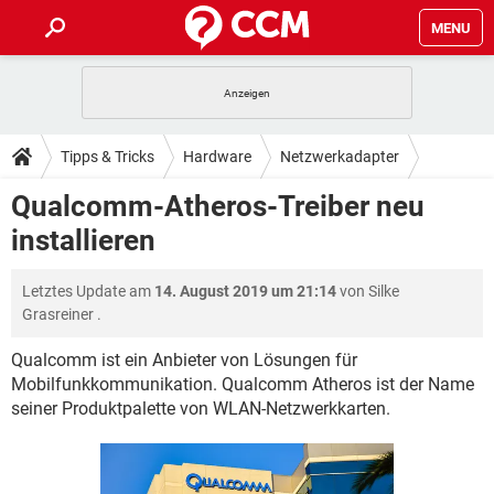
MENU
HOME
SPIELE
STREAMING
TIPPS & TRICKS
Tipps & Tricks
Hardware
Netzwerkadapter
ANDROID
IOS
SPIELE
STREAMING
DOWNLOADS
Qualcomm-Atheros-Treiber neu
WINDOWS 10
INSTAGRAM
ANDROID
IOS
installieren
WHATSAPP
SPIELE
TIKTOK
STREAMING
FORUM
WINDOWS 10
INSTAGRAM
FACEBOOK
ANDROID
HARDWARE
IOS
Letztes Update am
14. August 2019 um 21:14
von
Silke
WHATSAPP
SPIELE
TIKTOK
STREAMING
LEXIKON
WINDOWS 10
Grasreiner
.
INSTAGRAM
FACEBOOK
ANDROID
HARDWARE
IOS
WHATSAPP
SPIELE
TIKTOK
STREAMING
Qualcomm ist ein Anbieter von Lösungen für
WINDOWS 10
INSTAGRAM
Mobilfunkkommunikation. Qualcomm Atheros ist der Name
FACEBOOK
ANDROID
HARDWARE
IOS
seiner Produktpalette von WLAN-Netzwerkkarten.
WHATSAPP
TIKTOK
WINDOWS 10
INSTAGRAM
FACEBOOK
HARDWARE
WHATSAPP
TIKTOK