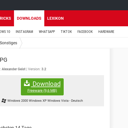
TRICKS
DOWNLOADS
LEXIKON
OWS 10
INSTAGRAM
WHATSAPP
TIKTOK
FACEBOOK
HARDWARE
Sonstiges
EPG
:
Alexander Geist
Version:
3.2
Download
Freeware
(9,6 MB)
Windows 2000 Windows XP Windows Vista
-
Deutsch
ächsten 14 Tage