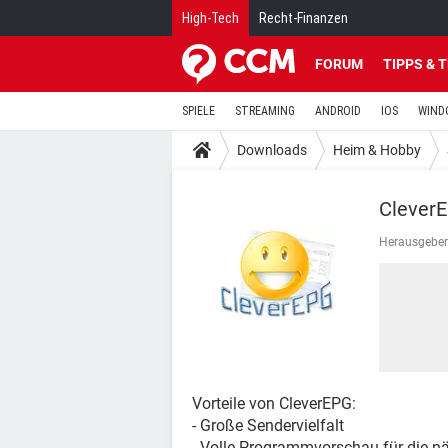
High-Tech
Recht-Finanzen
FORUM
TIPPS & 
SPIELE
STREAMING
ANDROID
IOS
WIND
Downloads
Heim & Hobby
Clever
Herausgeber
Vorteile von CleverEPG:
- Große Sendervielfalt
- Volle Programmvorschau für die n