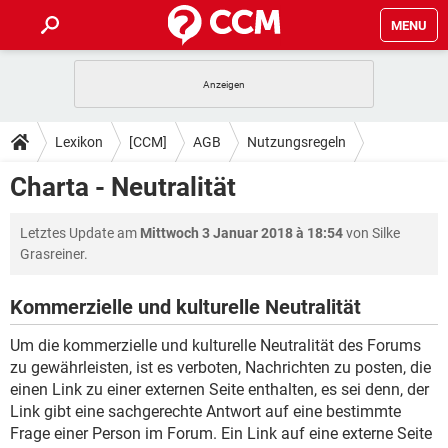
MENU
HOME
SPIELE
STREAMING
TIPPS & TRICKS
Lexikon
[CCM]
AGB
Nutzungsregeln
ANDROID
IOS
SPIELE
STREAMING
DOWNLOADS
Charta - Neutralität
WINDOWS 10
INSTAGRAM
ANDROID
IOS
WHATSAPP
SPIELE
TIKTOK
STREAMING
FORUM
Letztes Update am
Mittwoch 3 Januar 2018 à 18:54
von Silke
WINDOWS 10
INSTAGRAM
FACEBOOK
ANDROID
HARDWARE
IOS
Grasreiner.
WHATSAPP
SPIELE
TIKTOK
STREAMING
LEXIKON
WINDOWS 10
INSTAGRAM
FACEBOOK
ANDROID
HARDWARE
IOS
Kommerzielle und kulturelle Neutralität
WHATSAPP
SPIELE
TIKTOK
STREAMING
WINDOWS 10
INSTAGRAM
Um die kommerzielle und kulturelle Neutralität des Forums
FACEBOOK
ANDROID
HARDWARE
IOS
zu gewährleisten, ist es verboten, Nachrichten zu posten, die
WHATSAPP
TIKTOK
WINDOWS 10
INSTAGRAM
einen Link zu einer externen Seite enthalten, es sei denn, der
FACEBOOK
HARDWARE
Link gibt eine sachgerechte Antwort auf eine bestimmte
WHATSAPP
TIKTOK
Frage einer Person im Forum. Ein Link auf eine externe Seite